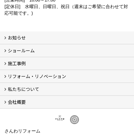
制限の上、適正な管理と外部への情報流出防止に努め
[定休日] 水曜日、日曜日、祝日（週末はご希望に合わせて対
ます。
応可能です。)
3.個人情報の提供・開示
お知らせ
三和鉄構建設株式会社住宅事業部以外の第三者に、お
ショールーム
お知らせ (3)
客様の個人情報を提供・開示することはありません。
施工事例
体感ルーム
イベント
リフォーム・リノベーション
施工事例
お客様の声
4.個人情報の確認・変更
私たちについて
リフォームについて
リノベーションについて
計画ステップ
【Q＆A】よくあるご質問 (30)
お客様ご本人から、個人情報の開示・訂正・削除等を
お申し出いただいた場合は、適切に対応いたします。
会社概要
スタッフ紹介
ブログ
想い
会社概要
2021年（令和3年）10月1日
さんわリフォーム