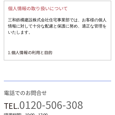
個人情報の取り扱いについて
三和鉄構建設株式会社住宅事業部では、お客様の個人
情報に対して十分な配慮と保護に努め、適正な管理を
いたします。
1.個人情報の利用と目的
店頭販売や本サイト等での個人情報の利用に関して、
お客様に同意いただいた上でのご依頼品の発送やDM
送付といった目的の利用とし、その範囲を超えた利用
はいたしません。
電話でのお問合せ
0120-506-308
2.個人情報の管理
TEL.
お客様からいただいた個人情報は、管理及び取扱者を
[営業時間] 10:00～17:00