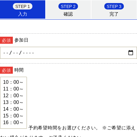
STEP 1
STEP 2
STEP 3
入力
確認
完了
参加日
必須
時間
必須
予約希望時間をお選びください。 ※ご希望に添え