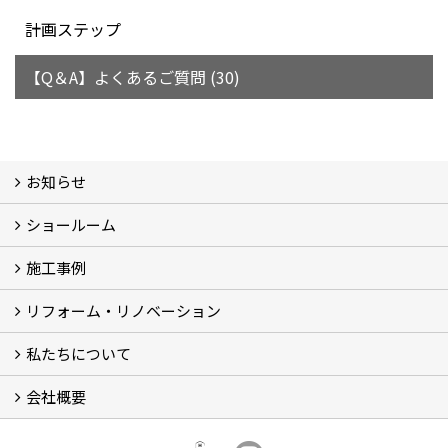
計画ステップ
【Q＆A】よくあるご質問 (30)
お知らせ
ショールーム
お知らせ (3)
施工事例
体感ルーム
イベント
リフォーム・リノベーション
施工事例
お客様の声
私たちについて
リフォームについて
リノベーションについて
計画ステップ
【Q＆A】よくあるご質問 (30)
会社概要
スタッフ紹介
ブログ
想い
会社概要