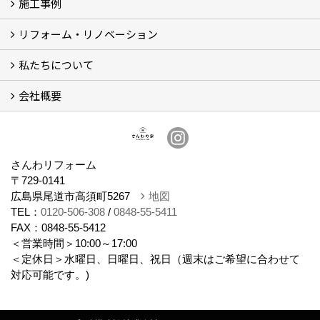
施工事例
体感ルーム
イベント
リフォーム・リノベーション
施工事例
お客様の声
私たちについて
リフォームについて
リノベーションについて
計画ステップ
【Q＆A】よくあるご質問 (30)
会社概要
スタッフ紹介
ブログ
想い
会社概要
さんわリフォーム
〒729-0141
広島県尾道市高須町5267
地図
TEL：
0120-506-308
/
0848-55-5411
FAX：0848-55-5412
＜営業時間＞10:00～17:00
＜定休日＞水曜日、日曜日、祝日（週末はご希望に合わせて
対応可能です。)