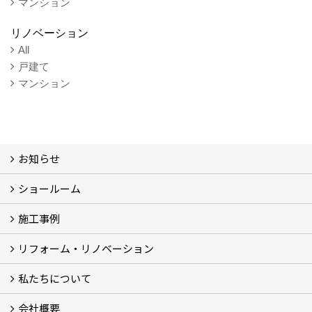
マンション
リノベーション
All
戸建て
マンション
お知らせ
ショールーム
お知らせ (3)
施工事例
体感ルーム
イベント
リフォーム・リノベーション
施工事例
お客様の声
私たちについて
リフォームについて
リノベーションについて
計画ステップ
【Q＆A】よくあるご質問 (30)
会社概要
スタッフ紹介
ブログ
想い