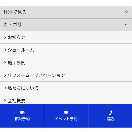
お知らせ
ショールーム
お知らせ (3)
施工事例
体感ルーム
イベント
リフォーム・リノベーション
施工事例
お客様の声
私たちについて
リフォームについて
リノベーションについて
計画ステップ
【Q＆A】よくあるご質問 (30)
会社概要
スタッフ紹介
ブログ
想い
会社概要
相談予約
イベント予約
電話
さんわリフォーム