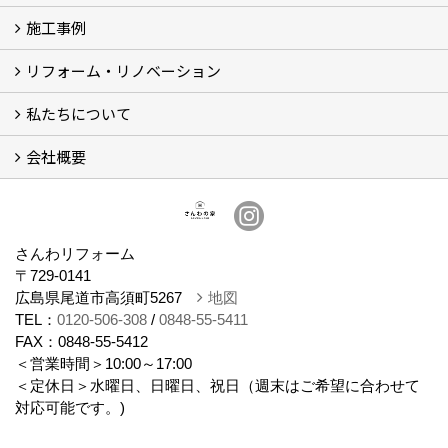
施工事例
体感ルーム
イベント
リフォーム・リノベーション
施工事例
お客様の声
私たちについて
リフォームについて
リノベーションについて
計画ステップ
【Q＆A】よくあるご質問 (30)
会社概要
スタッフ紹介
ブログ
想い
会社概要
さんわリフォーム
〒729-0141
広島県尾道市高須町5267
地図
TEL：
0120-506-308
/
0848-55-5411
FAX：0848-55-5412
＜営業時間＞10:00～17:00
＜定休日＞水曜日、日曜日、祝日（週末はご希望に合わせて
対応可能です。)