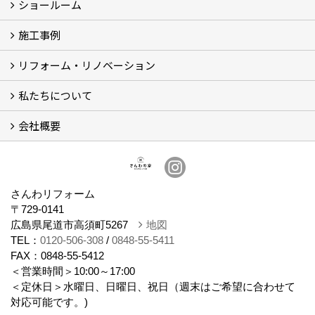
ショールーム
お知らせ (3)
施工事例
体感ルーム
イベント
リフォーム・リノベーション
施工事例
お客様の声
私たちについて
リフォームについて
リノベーションについて
計画ステップ
【Q＆A】よくあるご質問 (30)
会社概要
スタッフ紹介
ブログ
想い
会社概要
さんわリフォーム
〒729-0141
広島県尾道市高須町5267
地図
TEL：
0120-506-308
/
0848-55-5411
FAX：0848-55-5412
＜営業時間＞10:00～17:00
＜定休日＞水曜日、日曜日、祝日（週末はご希望に合わせて
対応可能です。)