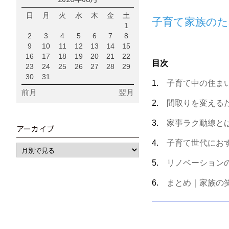
日
月
火
水
木
金
土
子育て家族のた
1
2
3
4
5
6
7
8
9
10
11
12
13
14
15
16
17
18
19
20
21
22
目次
23
24
25
26
27
28
29
30
31
1.
子育て中の住ま
前月
翌月
2.
間取りを変える
3.
家事ラク動線と
アーカイブ
4.
子育て世代にお
5.
リノベーション
6.
まとめ｜家族の