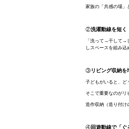
家族の「共感の場」
②
洗濯動線を短く
「洗って→干して→
しスペースを組み込
③
リビング収納を
子どもがいると、ど
そこで重要なのがリ
造作収納（造り付け
④
回遊動線で「ぐ