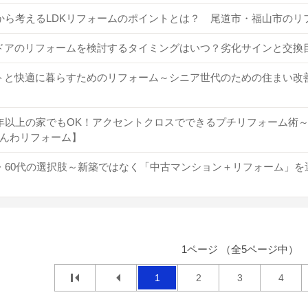
代から考えるLDKリフォームのポイントとは？ 尾道市・福山市の
ドアのリフォームを検討するタイミングはいつ？劣化サインと交換
トと快適に暮らすためのリフォーム～シニア世代のための住まい改
0年以上の家でもOK！アクセントクロスでできるプチリフォーム術
んわリフォーム】
代・60代の選択肢～新築ではなく「中古マンション＋リフォーム」
1ページ （全5ページ中）
1
2
3
4