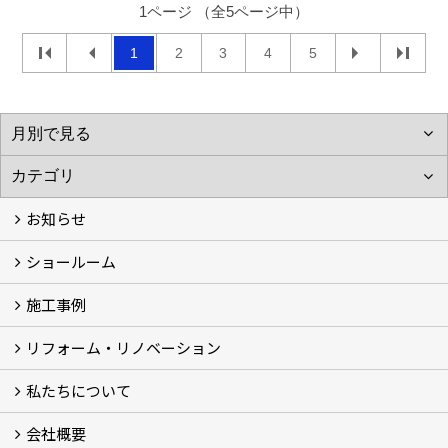
1ページ （全5ページ中）
1
2
3
4
5
お知らせ
ショールーム
お知らせ (3)
施工事例
体感ルーム
イベント
リフォーム・リノベーション
施工事例
お客様の声
私たちについて
リフォームについて
リノベーションについて
計画ステップ
【Q＆A】よくあるご質問 (30)
会社概要
スタッフ紹介
ブログ
想い