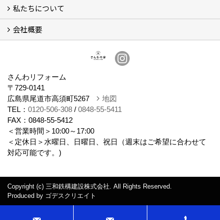
私たちについて
リフォームについて
リノベーションについて
計画ステップ
【Q＆A】よくあるご質問 (30)
会社概要
スタッフ紹介
ブログ
想い
会社概要
さんわリフォーム
〒729-0141
広島県尾道市高須町5267
地図
TEL：
0120-506-308
/
0848-55-5411
FAX：0848-55-5412
＜営業時間＞10:00～17:00
＜定休日＞水曜日、日曜日、祝日（週末はご希望に合わせて
対応可能です。)
Copyright (c) 三和鉄構建設株式会社. All Rights Reserved.
Produced by
ゴデスクリエイト