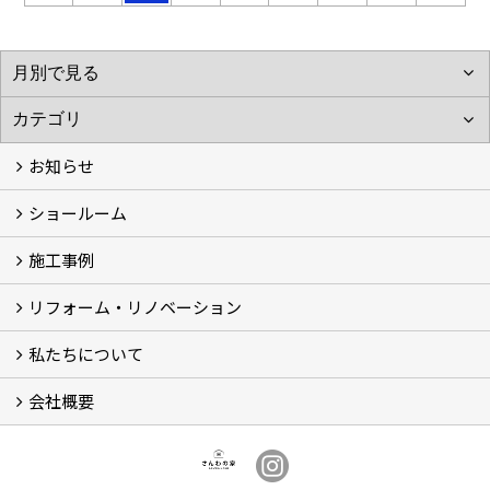
お知らせ
ショールーム
お知らせ (3)
施工事例
体感ルーム
イベント
リフォーム・リノベーション
施工事例
お客様の声
私たちについて
リフォームについて
リノベーションについて
計画ステップ
【Q＆A】よくあるご質問 (30)
会社概要
スタッフ紹介
ブログ
想い
会社概要