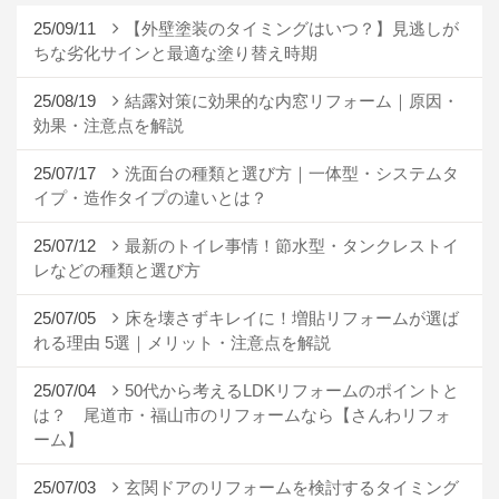
25/09/11
【外壁塗装のタイミングはいつ？】見逃しが
ちな劣化サインと最適な塗り替え時期
25/08/19
結露対策に効果的な内窓リフォーム｜原因・
効果・注意点を解説
25/07/17
洗面台の種類と選び方｜一体型・システムタ
イプ・造作タイプの違いとは？
25/07/12
最新のトイレ事情！節水型・タンクレストイ
レなどの種類と選び方
25/07/05
床を壊さずキレイに！増貼リフォームが選ば
れる理由 5選｜メリット・注意点を解説
25/07/04
50代から考えるLDKリフォームのポイントと
は？ 尾道市・福山市のリフォームなら【さんわリフォ
ーム】
25/07/03
玄関ドアのリフォームを検討するタイミング