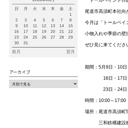
「トールペイント作
日
月
火
水
木
金
土
尾道市高須町本社向
1
2
3
4
5
6
7
8
今月は「トールペイ
9
10
11
12
13
14
15
16
17
18
19
20
21
22
小物入れや季節の壁
23
24
25
26
27
28
29
30
31
ぜひ見に来てくださ
前月
翌月
期間：5月9日・10日
アーカイブ
16日・17日・
23日・24日・
時間：10:00～17:00
場所：尾道市高須町5
三和鉄構建設株