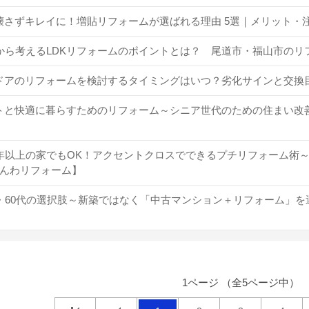
壊さずキレイに！増貼リフォームが選ばれる理由 5選｜メリット・
代から考えるLDKリフォームのポイントとは？ 尾道市・福山市の
ドアのリフォームを検討するタイミングはいつ？劣化サインと交換
トと快適に暮らすためのリフォーム～シニア世代のための住まい改
0年以上の家でもOK！アクセントクロスでできるプチリフォーム術
んわリフォーム】
代・60代の選択肢～新築ではなく「中古マンション＋リフォーム」
1ページ （全5ページ中）